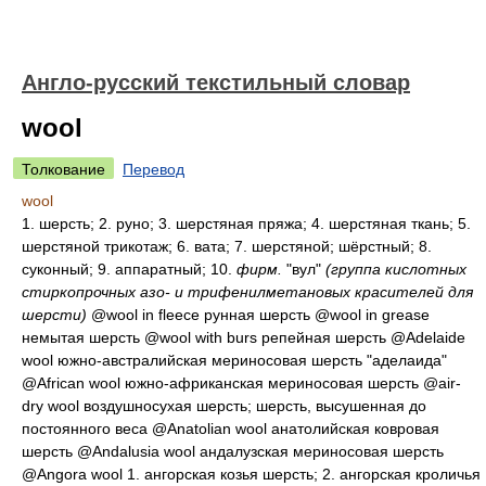
Англо-русский текстильный словар
wool
Толкование
Перевод
wool
1.
шерсть
; 2.
руно
; 3.
шерстяная пряжа
; 4.
шерстяная ткань
; 5.
шерстяной трикотаж
; 6.
вата
; 7.
шерстяной; шёрстный
; 8.
суконный
; 9.
аппаратный
; 10.
фирм.
"вул"
(группа кислотных
стиркопрочных азо- и трифенилметановых красителей для
шерсти)
@wool in fleece
рунная шерсть
@wool in grease
немытая шерсть
@wool with burs
репейная шерсть
@Adelaide
wool
южно-австралийская мериносовая шерсть "аделаида"
@African wool
южно-африканская мериносовая шерсть
@air-
dry wool
воздушносухая шерсть; шерсть, высушенная до
постоянного веса
@Anatolian wool
анатолийская ковровая
шерсть
@Andalusia wool
андалузская мериносовая шерсть
@Angora wool 1.
ангорская козья шерсть
; 2.
ангорская кроличья