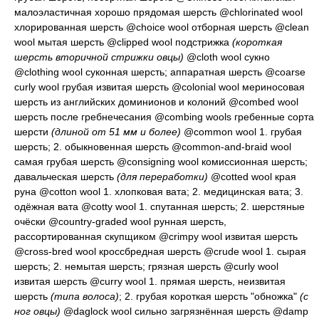
малоэластичная хорошо прядомая шерсть
@chlorinated wool
хлорированная шерсть
@choice wool
отборная шерсть
@clean
wool
мытая шерсть
@clipped wool
подстрижка
(короткая
шерсть вторичной стрижки овцы)
@cloth wool
сукно
@clothing wool
суконная шерсть; аппаратная шерсть
@coarse
curly wool
грубая извитая шерсть
@colonial wool
мериносовая
шерсть из английских доминионов и колоний
@combed wool
шерсть после гребнечесания
@combing wools
гребенные сорта
шерсти
(длиной от 51 мм и более)
@common wool 1.
грубая
шерсть
; 2.
обыкновенная шерсть
@common-and-braid wool
самая грубая шерсть
@consigning wool
комиссионная шерсть;
давальческая шерсть
(для переработки)
@cotted wool
края
руна
@cotton wool 1.
хлопковая вата
; 2.
медицинская вата
; 3.
одёжная вата
@cotty wool 1.
спутанная шерсть
; 2.
шерстяные
очёски
@country-graded wool
рунная шерсть,
рассортированная скупщиком
@crimpy wool
извитая шерсть
@cross-bred wool
кроссбредная шерсть
@crude wool 1.
сырая
шерсть
; 2.
немытая шерсть; грязная шерсть
@curly wool
извитая шерсть
@curry wool 1.
прямая шерсть, неизвитая
шерсть
(типа волоса)
; 2.
грубая короткая шерсть "обножка"
(с
ног овцы)
@daglock wool
сильно загрязнённая шерсть
@damp