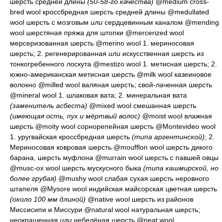
шерсть средней длины
(50-58-го качества)
@medium cross-
bred wool
кроссбредная шерсть средней длины
@medullated
wool
шерсть с мозговым
или
сердцевинным каналом
@mending
wool
шерстяная пряжа для штопки
@mercerized wool
мерсеризованная шерсть
@merino wool 1.
мериносовая
шерсть
; 2.
регенерированная
или
искусственная шерсть из
тонкогребенного лоскута
@mestizo wool 1.
метисная шерсть
; 2.
южно-американская метисная шерсть
@milk wool
казеиновое
волокно
@milled wool
валяная шерсть; свой-лаченная шерсть
@mineral wool 1.
шлаковая вата
; 2.
минеральная вата
(заменитель асбеста)
@mixed wool
смешанная шерсть
(имеющая ость, пух и мёртвый волос)
@moist wool
влажная
шерсть
@moity wool
сорнорепейная шерсть
@Montevideo wool
1.
уругвайская кроссбредная шерсть
(типа аргентинской)
; 2.
Мериносовая ковровая шерсть
@moufflon wool
шерсть дикого
барана, шерсть муфлона
@murrain wool
шерсть с павшей овцы
@musc-ox wool
шерсть мускусного быка
(типа кашмирской, но
более грубая)
@mushy wool
слабая сухая шерсть неровного
штапеля
@Mysore wool
индийская майсорская цветная шерсть
(около 100 мм длиной)
@native wool
шерсть из районов
Миссисипи и Миссури
@natural wool
натуральная шерсть;
неокрашенная
или
небелёная шерсть
@neat wool