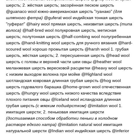
шерсть
; 2.
жёсткая шерсть; засорённая песком шерсть
@guanaco wool
южно-американская шерсть "гуанако"
(для
шляпного фетра)
@guferat wool
индийская тонкая шерсть
"гуферат"
@hairy wool
прямая шерсть, неизвитая шерсть
(типа
волоса)
@half-bred wool
полукровная шерсть, метисная
шерсть; полутонкая шерсть
@half-combing wool
полугребенная
шерсть
@hand-knitting wool
шерсть для ручного вязания
@hard-
scoured wool
хорошо промытая шерсть
@harsh wool 1.
грубая
шерсть, жёсткая шерсть
; 2.
пересушенная шерсть
@head wool
шерсть с головы и верхней части шеи овцы
@heather wool
меланжевая шерсть вересковой расцветки
@heavy wool
шерсть
с низким выходом волокна при мойке
@Highland wool
шотландская ковровая длинная грубая шерсть
@hog wool
шерсть годовалого барашка
@home-grown wool
отечественная
шерсть
@hungry wool
шерсть низкого качества вследствие
плохого питания овцы
@Iceland wool
исландская длинная
грубая шерсть
(с мягким подшёрстком)
@imitation wool 1.
имитация шерсти
; 2.
пеньковая имитация шерсти
(достигаемая способом обработки пеньки в холодном
растворе едкого натра)
@imitation natural wool
имитация
натуральной шерсти
@Indian wool
индийская шерсть
@inferior