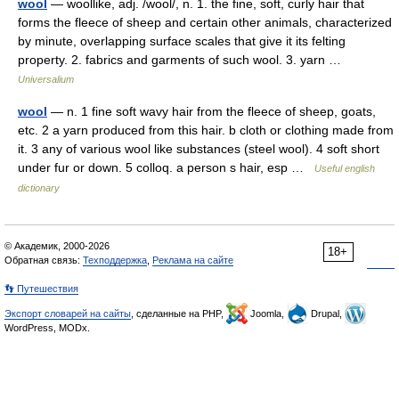
wool
— woollike, adj. /wool/, n. 1. the fine, soft, curly hair that
forms the fleece of sheep and certain other animals, characterized
by minute, overlapping surface scales that give it its felting
property. 2. fabrics and garments of such wool. 3. yarn …
Universalium
wool
— n. 1 fine soft wavy hair from the fleece of sheep, goats,
etc. 2 a yarn produced from this hair. b cloth or clothing made from
it. 3 any of various wool like substances (steel wool). 4 soft short
under fur or down. 5 colloq. a person s hair, esp …
Useful english
dictionary
© Академик, 2000-2026
18+
Обратная связь:
Техподдержка
,
Реклама на сайте
👣 Путешествия
Экспорт словарей на сайты
, сделанные на PHP,
Joomla,
Drupal,
WordPress, MODx.