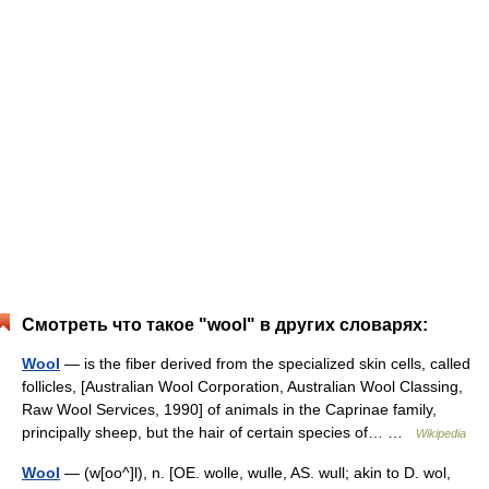
Смотреть что такое "wool" в других словарях:
Wool
— is the fiber derived from the specialized skin cells, called
follicles, [Australian Wool Corporation, Australian Wool Classing,
Raw Wool Services, 1990] of animals in the Caprinae family,
principally sheep, but the hair of certain species of… …
Wikipedia
Wool
— (w[oo^]l), n. [OE. wolle, wulle, AS. wull; akin to D. wol,