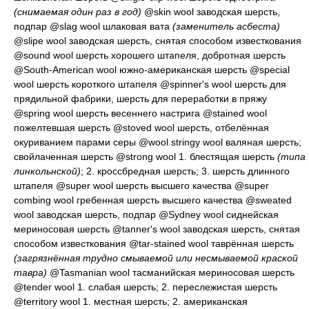
(снимаемая один раз в год)
@skin wool
заводская шерсть,
подпар
@slag wool
шлаковая вата
(заменитель асбеста)
@slipe wool
заводская шерсть, снятая способом известкования
@sound wool
шерсть хорошего штапеля, добротная шерсть
@South-American wool
южно-американская шерсть
@special
wool
шерсть короткого штапеля
@spinner's wool
шерсть для
прядильной фабрики, шерсть для переработки в пряжу
@spring wool
шерсть весеннего настрига
@stained wool
пожелтевшая шерсть
@stoved wool
шерсть, отбелённая
окуриванием парами серы
@wool stringy wool
валяная шерсть;
свойлаченная шерсть
@strong wool 1.
блестящая шерсть
(типа
линкольнской)
; 2.
кроссбредная шерсть
; 3.
шерсть длинного
штапеля
@super wool
шерсть высшего качества
@super
combing wool
гребенная шерсть высшего качества
@sweated
wool
заводская шерсть, подпар
@Sydney wool
сиднейская
мериносовая шерсть
@tanner's wool
заводская шерсть, снятая
способом известкования
@tar-stained wool
таврённая шерсть
(загрязнённая трудно смываемой или несмываемой краской
тавра)
@Tasmanian wool
тасманийская мериносовая шерсть
@tender wool 1.
слабая шерсть
; 2.
переслежистая шерсть
@territory wool 1.
местная шерсть
; 2.
американская