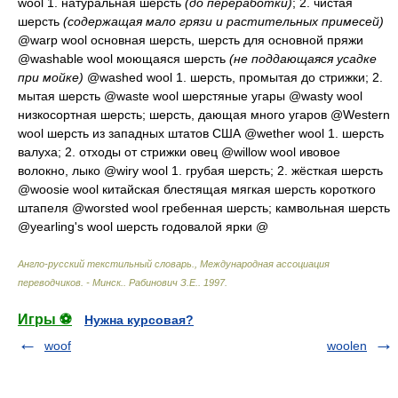
wool 1.
натуральная шерсть
(до переработки)
; 2.
чистая
шерсть
(содержащая мало грязи и растительных примесей)
@warp wool
основная шерсть, шерсть для основной пряжи
@washable wool
моющаяся шерсть
(не поддающаяся усадке
при мойке)
@washed wool 1.
шерсть, промытая до стрижки
; 2.
мытая шерсть
@waste wool
шерстяные угары
@wasty wool
низкосортная шерсть; шерсть, дающая много угаров
@Western
wool
шерсть из западных штатов США
@wether wool 1.
шерсть
валуха
; 2.
отходы от стрижки овец
@willow wool
ивовое
волокно, лыко
@wiry wool 1.
грубая шерсть
; 2.
жёсткая шерсть
@woosie wool
китайская блестящая мягкая шерсть короткого
штапеля
@worsted wool
гребенная шерсть; камвольная шерсть
@yearling's wool
шерсть годовалой ярки
@
Англо-русский текстильный словарь., Международная ассоциация
переводчиков. - Минск.
.
Рабинович З.Е.
.
1997
.
Игры ⚽
Нужна курсовая?
woof
woolen