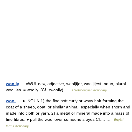
wool|y
— «WUL ee», adjective, wool|i|er, wool|i|est, noun, plural
wool|ies. = woolly. (Cf. ↑woolly) …
Useful english dictionary
wool
— ► NOUN 1) the fine soft curly or wavy hair forming the
coat of a sheep, goat, or similar animal, especially when shorn and
made into cloth or yarn. 2) a metal or mineral made into a mass of
fine fibres. ● pull the wool over someone s eyes Cf.… …
English
terms dictionary