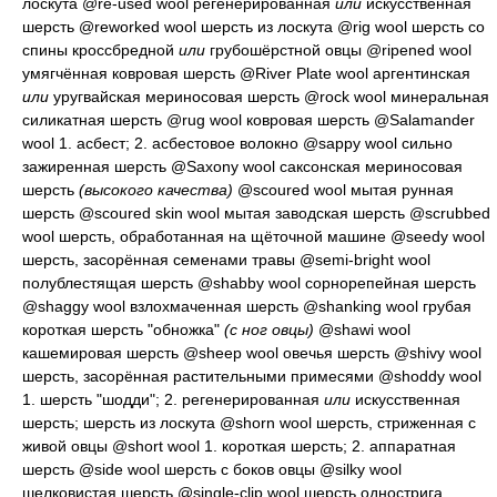
лоскута
@re-used wool
регенерированная
или
искусственная
шерсть
@reworked wool
шерсть из лоскута
@rig wool
шерсть со
спины кроссбредной
или
грубошёрстной овцы
@ripened wool
умягчённая ковровая шерсть
@River Plate wool
аргентинская
или
уругвайская мериносовая шерсть
@rock wool
минеральная
силикатная шерсть
@rug wool
ковровая шерсть
@Salamander
wool 1.
асбест
; 2.
асбестовое волокно
@sappy wool
сильно
зажиренная шерсть
@Saxony wool
саксонская мериносовая
шерсть
(высокого качества)
@scoured wool
мытая рунная
шерсть
@scoured skin wool
мытая заводская шерсть
@scrubbed
wool
шерсть, обработанная на щёточной машине
@seedy wool
шерсть, засорённая семенами травы
@semi-bright wool
полублестящая шерсть
@shabby wool
сорнорепейная шерсть
@shaggy wool
взлохмаченная шерсть
@shanking wool
грубая
короткая шерсть "обножка"
(с ног овцы)
@shawi wool
кашемировая шерсть
@sheep wool
овечья шерсть
@shivy wool
шерсть, засорённая растительными примесями
@shoddy wool
1.
шерсть "шодди"
; 2.
регенерированная
или
искусственная
шерсть; шерсть из лоскута
@shorn wool
шерсть, стриженная с
живой овцы
@short wool 1.
короткая шерсть
; 2.
аппаратная
шерсть
@side wool
шерсть с боков овцы
@silky wool
шелковистая шерсть
@single-clip wool
шерсть однострига