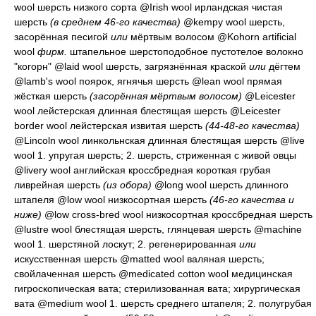
wool
шерсть низкого сорта
@Irish wool
ирландская чистая
шерсть
(в среднем 46-го качества)
@kempy wool
шерсть,
засорённая песигой
или
мёртвым волосом
@Kohorn artificial
wool
фирм.
штапельное шерстоподобное пустотелое волокно
"когорн"
@laid wool
шерсть, загрязнённая краской
или
дёгтем
@lamb's wool
поярок, ягнячья шерсть
@lean wool
прямая
жёсткая шерсть
(засорённая мёртвым волосом)
@Leicester
wool
лейстерская длинная блестящая шерсть
@Leicester
border wool
лейстерская извитая шерсть
(44-48-го качества)
@Lincoln wool
линкольнская длинная блестящая шерсть
@live
wool 1.
упругая шерсть
; 2.
шерсть, стриженная с живой овцы
@livery wool
английская кроссбредная короткая грубая
ливрейная шерсть
(из обора)
@long wool
шерсть длинного
штапеля
@low wool
низкосортная шерсть
(46-го качества и
ниже)
@low cross-bred wool
низкосортная кроссбредная шерсть
@lustre wool
блестящая шерсть, глянцевая шерсть
@machine
wool 1.
шерстяной лоскут
; 2.
регенерированная
или
искусственная шерсть
@matted wool
валяная шерсть;
свойлаченная шерсть
@medicated cotton wool
медицинская
гигроскопическая вата; стерилизованная вата; хирургическая
вата
@medium wool 1.
шерсть среднего штапеля
; 2.
полугрубая