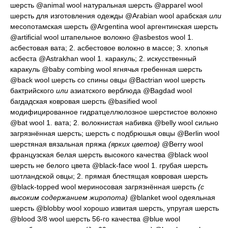
шерсть
@animal wool
натуральная шерсть
@apparel wool
шерсть для изготовления одежды
@Arabian wool
арабская
или
месопотамская шерсть
@Argentina wool
аргентинская шерсть
@artificial wool
штапельное волокно
@asbestos wool 1.
асбестовая вата
; 2.
асбестовое волокно в массе
; 3.
хлопья
асбеста
@Astrakhan wool 1.
каракуль
; 2.
искусственный
каракуль
@baby combing wool
ягнячья гребенная шерсть
@back wool
шерсть со спины овцы
@Bactrian wool
шерсть
бактрийского
или
азиатского верблюда
@Bagdad wool
багдадская ковровая шерсть
@basified wool
модифицированное гидратцеллюлозное шерстистое волокно
@bat wool 1.
вата
; 2.
волокнистая набивка
@belly wool
сильно
загрязнённая шерсть; шерсть с подбрюшья овцы
@Berlin wool
шерстяная вязальная пряжа
(ярких цветов)
@Berry wool
французская белая шерсть высокого качества
@black wool
шерсть не белого цвета
@black-face wool 1.
грубая шерсть
шотландской овцы
; 2.
прямая блестящая ковровая шерсть
@black-topped wool
мериносовая загрязнённая шерсть
(с
высоким содержанием жиропота)
@blanket wool
одеяльная
шерсть
@blobby wool
хорошо извитая шерсть, упругая шерсть
@blood 3/8 wool
шерсть 56-го качества
@blue wool