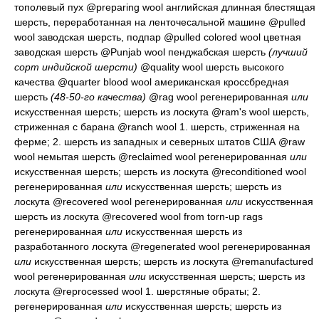
тополевый пух
@preparing wool
английская длинная блестящая
шерсть, переработанная на ленточесальной машине
@pulled
wool
заводская шерсть, подпар
@pulled colored wool
цветная
заводская шерсть
@Punjab wool
пенджабская шерсть
(лучший
сорт индийской шерсти)
@quality wool
шерсть высокого
качества
@quarter blood wool
американская кроссбредная
шерсть
(48-50-го качества)
@rag wool
регенерированная
или
искусственная шерсть; шерсть из лоскута
@ram's wool
шерсть,
стриженная с барана
@ranch wool 1.
шерсть, стриженная на
ферме
; 2.
шерсть из западных и северных штатов США
@raw
wool
немытая шерсть
@reclaimed wool
регенерированная
или
искусственная шерсть; шерсть из лоскута
@reconditioned wool
регенерированная
или
искусственная шерсть; шерсть из
лоскута
@recovered wool
регенерированная
или
искусственная
шерсть из лоскута
@recovered wool from torn-up rags
регенерированная
или
искусственная шерсть из
разработанного лоскута
@regenerated wool
регенерированная
или
искусственная шерсть; шерсть из лоскута
@remanufactured
wool
регенерированная
или
искусственная шерсть; шерсть из
лоскута
@reprocessed wool 1.
шерстяные обраты
; 2.
регенерированная
или
искусственная шерсть; шерсть из