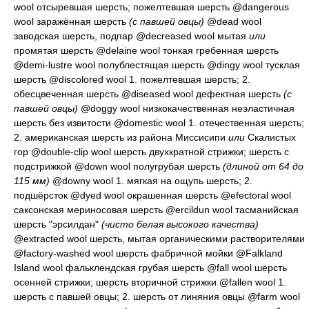
wool
отсыревшая шерсть; пожелтевшая шерсть
@dangerous
wool
заражённая шерсть
(с павшей овцы)
@dead wool
заводская шерсть, подпар
@decreased wool
мытая
или
промятая шерсть
@delaine wool
тонкая гребенная шерсть
@demi-lustre wool
полублестящая шерсть
@dingy wool
тусклая
шерсть
@discolored wool 1.
пожелтевшая шерсть
; 2.
обесцвеченная шерсть
@diseased wool
дефектная шерсть
(с
павшей овцы)
@doggy wool
низкокачественная неэластичная
шерсть без извитости
@domestic wool 1.
отечественная шерсть
;
2.
американская шерсть из района Миссисипи
или
Скалистых
гор
@double-clip wool
шерсть двухкратной стрижки; шерсть с
подстрижкой
@down wool
полугрубая шерсть
(длиной от 64 до
115 мм)
@downy wool 1.
мягкая на ощупь шерсть
; 2.
подшёрсток
@dyed wool
окрашенная шерсть
@efectoral wool
саксонская мериносовая шерсть
@ercildun wool
тасманийская
шерсть "эрсилдан"
(чисто белая высокого качества)
@extracted wool
шерсть, мытая органическими растворителями
@factory-washed wool
шерсть фабричной мойки
@Falkland
Island wool
фальклендская грубая шерсть
@fall wool
шерсть
осенней стрижки; шерсть вторичной стрижки
@fallen wool 1.
шерсть с павшей овцы
; 2.
шерсть от линяния овцы
@farm wool