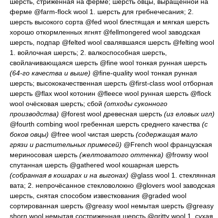
шерсть, стриженная на ферме; шерсть овцы, выращенной на
ферме
@farm-flock wool 1.
шерсть для гребнечесания
; 2.
шерсть высокого сорта
@fed wool
блестящая и мягкая шерсть
хорошо откормленных ягнят
@fellmongered wool
заводская
шерсть, подпар
@felted wool
свалявшаяся шерсть
@felting wool
1.
войлочная шерсть
; 2.
валкоспособная шерсть,
свойлачивающаяся шерсть
@fine wool
тонкая рунная шерсть
(64-го качества и выше)
@fine-quality wool
тонкая рунная
шерсть; высококачественная шерсть
@first-class wool
отборная
шерсть
@flax wool
котонин
@fleece wool
рунная шерсть
@flock
wool
очёсковая шерсть; сбой
(отходы суконного
производства)
@forest wool
древесная шерсть
(из еловых игл)
@fourth combing wool
гребенная шерсть среднего качества
(с
боков овцы)
@free wool
чистая шерсть
(содержащая мало
грязи и растительных примесей)
@French wool
французская
мериносовая шерсть
(желтоватого оттенка)
@frowsy wool
спутанная шерсть
@gathered wool
кошарная шерсть
(собранная в кошарах и на выгонах)
@glass wool 1.
стеклянная
вата
; 2.
непрочёсанное стекловолокно
@glovers wool
заводская
шерсть, снятая способом известкования
@graded wool
сортированная шерсть
@greasy wool
немытая шерсть
@greasy
shorn wool
немытая состриженная шерсть
@gritty wool 1.
сухая