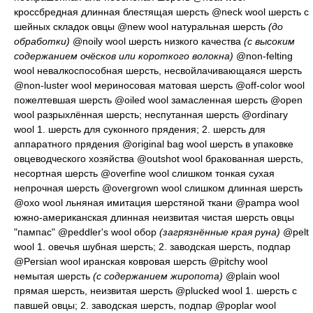
кроссбредная длинная блестящая шерсть
@neck wool
шерсть с
шейных складок овцы
@new wool
натуральная шерсть
(до
обработки)
@noily wool
шерсть низкого качества
(с высоким
содержанием очёсков или короткого волокна)
@non-felting
wool
невалкоспособная шерсть, несвойлачивающаяся шерсть
@non-luster wool
мериносовая матовая шерсть
@off-color wool
пожелтевшая шерсть
@oiled wool
замасленная шерсть
@open
wool
разрыхлённая шерсть; неспутанная шерсть
@ordinary
wool 1.
шерсть для суконного прядения
; 2.
шерсть для
аппаратного прядения
@original bag wool
шерсть в упаковке
овцеводческого хозяйства
@outshot wool
бракованная шерсть,
несортная шерсть
@overfine wool
слишком тонкая сухая
непрочная шерсть
@overgrown wool
слишком длинная шерсть
@oxo wool
льняная имитация шерстяной ткани
@pampa wool
южно-американская длинная неизвитая чистая шерсть овцы
"пампас"
@peddler's wool
обор
(загрязнённые края руна)
@pelt
wool 1.
овечья шубная шерсть
; 2.
заводская шерсть, подпар
@Persian wool
иранская ковровая шерсть
@pitchy wool
немытая шерсть
(с содержанием жиропота)
@plain wool
прямая шерсть, неизвитая шерсть
@plucked wool 1.
шерсть с
павшей овцы
; 2.
заводская шерсть, подпар
@poplar wool