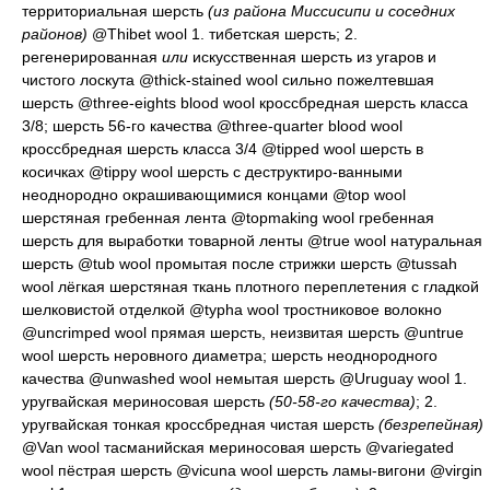
территориальная шерсть
(из района Миссисипи и соседних
районов)
@Thibet wool 1.
тибетская шерсть
; 2.
регенерированная
или
искусственная шерсть из угаров и
чистого лоскута
@thick-stained wool
сильно пожелтевшая
шерсть
@three-eights blood wool
кроссбредная шерсть класса
3/8; шерсть 56-го качества
@three-quarter blood wool
кроссбредная шерсть класса 3/4
@tipped wool
шерсть в
косичках
@tippy wool
шерсть с деструктиро-ванными
неоднородно окрашивающимися концами
@top wool
шерстяная гребенная лента
@topmaking wool
гребенная
шерсть для выработки товарной ленты
@true wool
натуральная
шерсть
@tub wool
промытая после стрижки шерсть
@tussah
wool
лёгкая шерстяная ткань плотного переплетения с гладкой
шелковистой отделкой
@typha wool
тростниковое волокно
@uncrimped wool
прямая шерсть, неизвитая шерсть
@untrue
wool
шерсть неровного диаметра; шерсть неоднородного
качества
@unwashed wool
немытая шерсть
@Uruguay wool 1.
уругвайская мериносовая шерсть
(50-58-го качества)
; 2.
уругвайская тонкая кроссбредная чистая шерсть
(безрепейная)
@Van wool
тасманийская мериносовая шерсть
@variegated
wool
пёстрая шерсть
@vicuna wool
шерсть ламы-вигони
@virgin