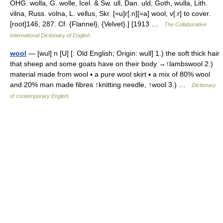
OHG. wolla, G. wolle, Icel. & Sw. ull, Dan. uld, Goth, wulla, Lith.
vilna, Russ. volna, L. vellus, Skr. [=u]r[.n][=a] wool, v[.r] to cover.
[root]146, 287. Cf. {Flannel}, {Velvet}.] [1913 …
The Collaborative
International Dictionary of English
wool
— [wul] n [U] [: Old English; Origin: wull] 1.) the soft thick hair
that sheep and some goats have on their body →↑lambswool 2.)
material made from wool ▪ a pure wool skirt ▪ a mix of 80% wool
and 20% man made fibres ↑knitting needle, ↑wool 3.) …
Dictionary
of contemporary English