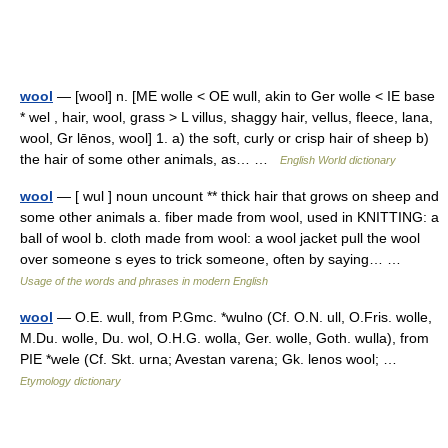
wool
— [wool] n. [ME wolle < OE wull, akin to Ger wolle < IE base
* wel , hair, wool, grass > L villus, shaggy hair, vellus, fleece, lana,
wool, Gr lēnos, wool] 1. a) the soft, curly or crisp hair of sheep b)
the hair of some other animals, as… …
English World dictionary
wool
— [ wul ] noun uncount ** thick hair that grows on sheep and
some other animals a. fiber made from wool, used in KNITTING: a
ball of wool b. cloth made from wool: a wool jacket pull the wool
over someone s eyes to trick someone, often by saying… …
Usage of the words and phrases in modern English
wool
— O.E. wull, from P.Gmc. *wulno (Cf. O.N. ull, O.Fris. wolle,
M.Du. wolle, Du. wol, O.H.G. wolla, Ger. wolle, Goth. wulla), from
PIE *wele (Cf. Skt. urna; Avestan varena; Gk. lenos wool; …
Etymology dictionary