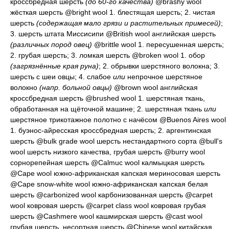
кроссбредная шерсть
(до 60-го качества)
@brashy wool
жёсткая шерсть
@bright wool 1.
блестящая шерсть
; 2.
чистая
шерсть
(содержащая мало грязи и растительных примесей)
;
3.
шерсть штата Миссисипи
@British wool
английская шерсть
(различных пород овец)
@brittle wool 1.
пересушенная шерсть
;
2.
грубая шерсть
; 3.
ломкая шерсть
@broken wool 1.
обор
(загрязнённые края руна)
; 2.
обрывки шерстяного волокна
; 3.
шерсть с шеи овцы
; 4.
слабое
или
непрочное шерстяное
волокно
(напр. больной овцы)
@brown wool
английская
кроссбредная шерсть
@brushed wool 1.
шерстяная ткань,
обработанная на щёточной машине
; 2.
шерстяная ткань
или
шерстяное трикотажное полотно с начёсом
@Buenos Aires wool
1.
буэнос-айресская кроссбредная шерсть
; 2.
аргентинская
шерсть
@bulk grade wool
шерсть нестандартного сорта
@bull's
wool
шерсть низкого качества, грубая шерсть
@burry wool
сорнорепейная шерсть
@Calmuc wool
калмыцкая шерсть
@Cape wool
южно-африканская капская мериносовая шерсть
@Cape snow-white wool
южно-африканская капская белая
шерсть
@carbonized wool
карбонизованная шерсть
@carpet
wool
ковровая шерсть
@carpet class wool
ковровая грубая
шерсть
@Cashmere wool
кашмирская шерсть
@cast wool
грубая шерсть, несортная шерсть
@Chinese wool
китайская